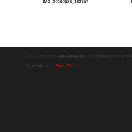
IMG_20160526_162957
© 2026 Irmandade Santo António dos Congregados. Todos os direi
Desenvolvido por:
Pedro Oliveira